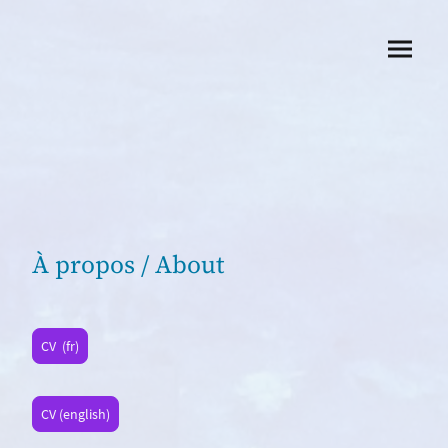
À propos / About
CV (fr)
CV (english)